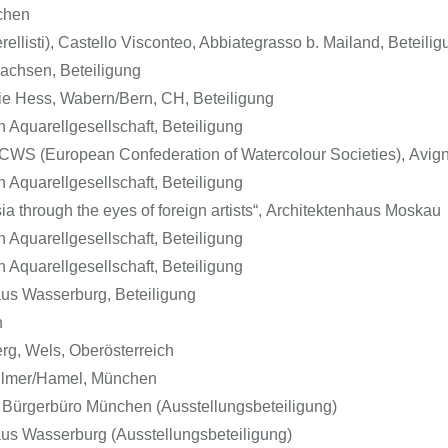
chen
ellisti), Castello Visconteo, Abbiategrasso b. Mailand, Beteilig
sachsen, Beteiligung
rie Hess, Wabern/Bern, CH, Beteiligung
Aquarellgesellschaft, Beteiligung
WS (European Confederation of Watercolour Societies), Avig
Aquarellgesellschaft, Beteiligung
 through the eyes of foreign artists“, Architektenhaus Moskau
Aquarellgesellschaft, Beteiligung
Aquarellgesellschaft, Beteiligung
us Wasserburg, Beteiligung
n
g, Wels, Oberösterreich
llmer/Hamel, München
Bürgerbüro München (Ausstellungsbeteiligung)
us Wasserburg (Ausstellungsbeteiligung)