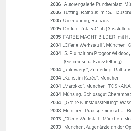
2006
Autorengalerie Pündterplatz, Mü
2006
Tutzing, Rathaus, mit S. Hauzen
2005
Unterföhring, Rathaus
2005
Dorfen, Rotary-Club (Ausstellung
2005
FARBE MACHT BILDER, mit H. Hip
2004
„Offene Werkstatt II“, München, 
2004
5. Pleinair am Pragser Wildsee, 
(Gemeinschaftsausstellung)
2004
„unterwegs“, Zorneding, Rathau
2004
„Kunst im Karée“, München
2004
„Marokko“, München, TOSKANA 
2004
Münsing, Schlossgut Oberambach
2004
„Große Kunstausstellung“, Wasse
2003
München, Praxisgemeinschaft B
2003
„Offene Werkstatt“, München, Moh
2003
München, Augenärzte an der Op