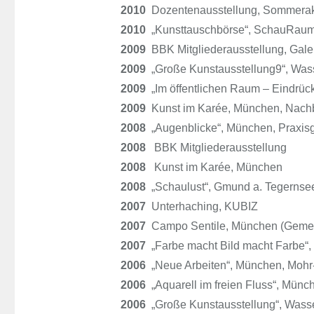
2010
Dozentenausstellung, Sommeraka
2010
„Kunsttauschbörse“, SchauRaum
2009
BBK Mitgliederausstellung, Galer
2009
„Große Kunstausstellung9“, Wass
2009
„Im öffentlichen Raum – Eindrü
2009
Kunst im Karée, München, Nachb
2008
„Augenblicke“, München, Praxis
2008
BBK Mitgliederausstellung
2008
Kunst im Karée, München
2008
„Schaulust“, Gmund a. Tegernsee
2007
Unterhaching, KUBIZ
2007
Campo Sentile, München (Gemein
2007
„Farbe macht Bild macht Farbe“, m
2006
„Neue Arbeiten“, München, Mohr-
2006
„Aquarell im freien Fluss“, Münc
2006
„Große Kunstausstellung“, Wasse