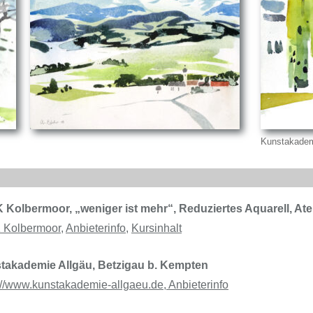
Kunstakadem
e
Kolbermoor, „weniger ist mehr“, Reduziertes Aquarell, Atel
 Kolbermoor
,
Anbieterinfo
,
Kursinhal
t
takademie Allgäu, Betzigau b. Kempten
://www.kunstakademie-allgaeu.de, Anbieterinfo